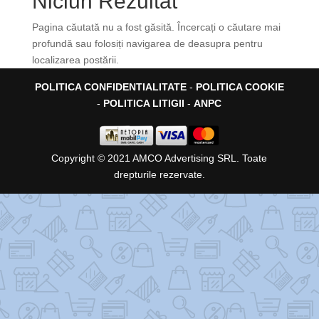
Niciun Rezultat
Pagina căutată nu a fost găsită. Încercați o căutare mai
profundă sau folosiți navigarea de deasupra pentru
localizarea postării.
POLITICA CONFIDENTIALITATE
-
POLITICA COOKIE
-
POLITICA LITIGII
-
ANPC
Copyright © 2021 AMCO Advertising SRL. Toate
drepturile rezervate.