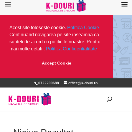
Acest site foloseste cookie.
Politica Cookie
Continuand navigarea pe site inseamna ca
sunteti de acord cu politicile noastre. Pentru
mai multe detalii:
Politica Confidentialitate
Accept Cookie
0722200688
office@k-douri.ro