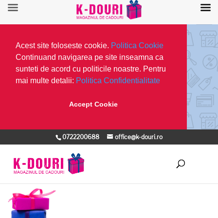
Acest site foloseste cookie.
Politica Cookie
Continuand navigarea pe site inseamna ca
sunteti de acord cu politicile noastre. Pentru
mai multe detalii:
Politica Confidentialitate
Accept Cookie
0722200688
office@k-douri.ro