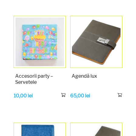
Accesorii party –
Agendă lux
Servetele
10,00
lei
65,00
lei