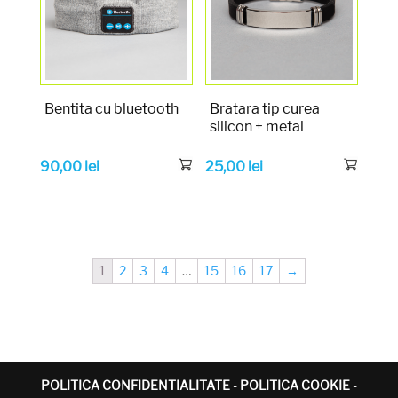
Bentita cu bluetooth
Bratara tip curea
silicon + metal
90,00
lei
25,00
lei
1
2
3
4
…
15
16
17
→
POLITICA CONFIDENTIALITATE
-
POLITICA COOKIE
-