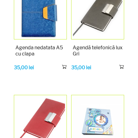
Agenda nedatata A5
Agendă telefonică lux
cu clapa
Gri
35,00
lei
35,00
lei