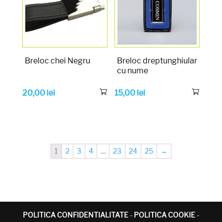
Breloc chei Negru
Breloc dreptunghiular
cu nume
20,00
lei
15,00
lei
1
2
3
4
…
23
24
25
→
POLITICA CONFIDENTIALITATE
-
POLITICA COOKIE
-