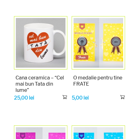
Cana ceramica – “Cel
O medalie pentru tine
mai bun Tata din
FRATE
lume”
25,00
lei
5,00
lei