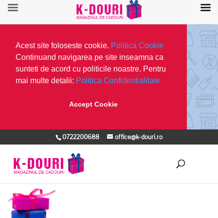
Acest site foloseste cookie.
Politica Cookie
Continuand navigarea pe site inseamna ca
sunteti de acord cu politicile noastre. Pentru
mai multe detalii:
Politica Confidentialitate
Accept Cookie
0722200688
office@k-douri.ro