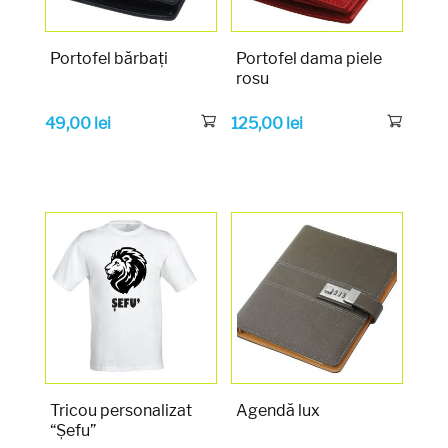
Portofel bărbați
Portofel dama piele
rosu
49,00
lei
125,00
lei
Tricou personalizat
Agendă lux
“Șefu”