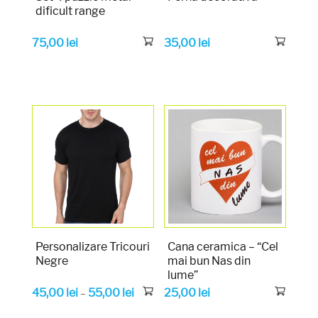
dificult range
75,00
lei
35,00
lei
Personalizare Tricouri
Cana ceramica – “Cel
Negre
mai bun Nas din
lume”
45,00
lei
55,00
lei
25,00
lei
–