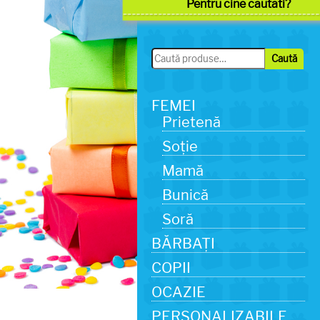
Pentru cine cautati?
Caută
Caută
după:
FEMEI
Prietenă
Soție
Mamă
Bunică
Soră
BĂRBAȚI
COPII
OCAZIE
PERSONALIZABILE