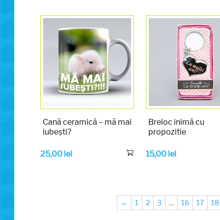
Cană ceramică – mă mai
Breloc inimă cu
iubești?
propozitie
25,00
lei
15,00
lei
←
1
2
3
…
16
17
18