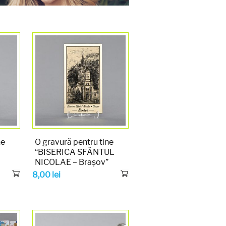
ne
O gravură pentru tine
“BISERICA SFÂNTUL
NICOLAE – Brașov”
8,00
lei