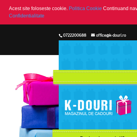
Acest site foloseste cookie.
Politica Cookie
Continuand navi
Confidentialitate
0722200688
office@k-douri.ro