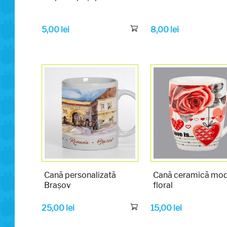
5,00
lei
8,00
lei
Cană personalizată
Cană ceramică mod
Brașov
floral
25,00
lei
15,00
lei