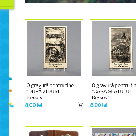
O gravură pentru tine
O gravură pentru ti
“DUPĂ ZIDURI –
“CASA SFATULUI –
Brașov”
Brașov”
8,00
lei
8,00
lei