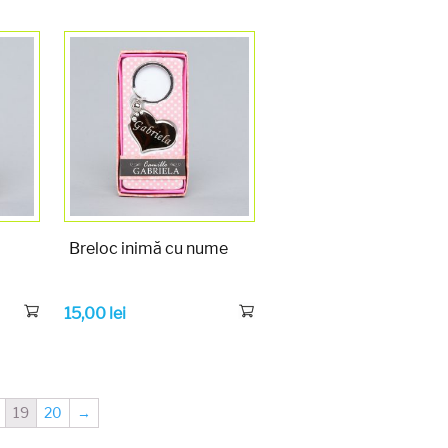
Breloc inimă cu nume
15,00
lei
19
20
→