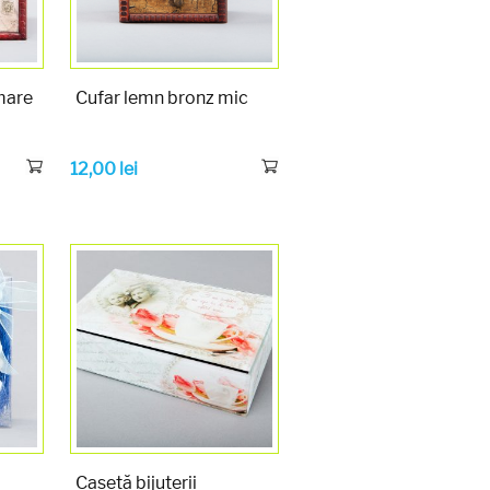
mare
Cufar lemn bronz mic
12,00
lei
Casetă bijuterii