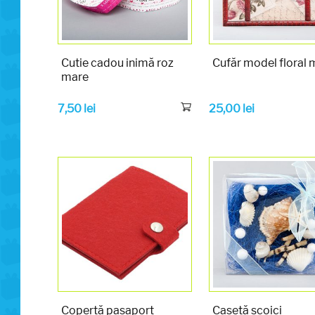
Cutie cadou inimă roz
Cufăr model floral 
mare
7,50
lei
25,00
lei
Copertă pașaport
Casetă scoici