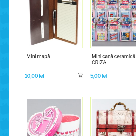
Mini mapă
Mini cană ceramică
CRIZA
10,00
lei
5,00
lei