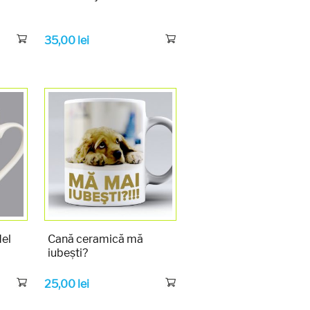
35,00
lei
el
Cană ceramică mă
iubești?
25,00
lei