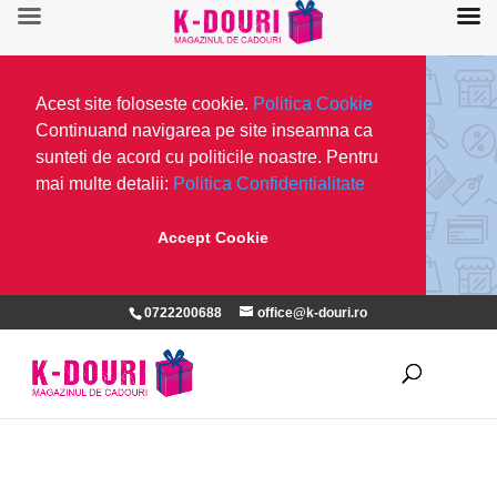
Acest site foloseste cookie.
Politica Cookie
Continuand navigarea pe site inseamna ca
sunteti de acord cu politicile noastre. Pentru
mai multe detalii:
Politica Confidentialitate
Accept Cookie
0722200688
office@k-douri.ro