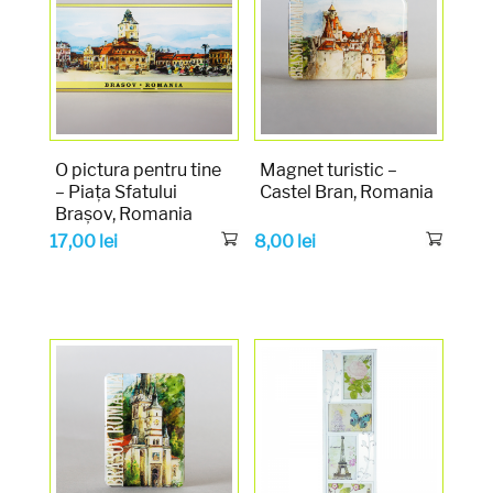
O pictura pentru tine
Magnet turistic –
– Piața Sfatului
Castel Bran, Romania
Brașov, Romania
17,00
lei
8,00
lei