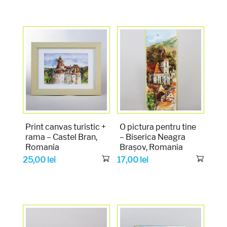
Print canvas turistic +
O pictura pentru tine
rama – Castel Bran,
– Biserica Neagra
Romania
Brașov, Romania
25,00
lei
17,00
lei