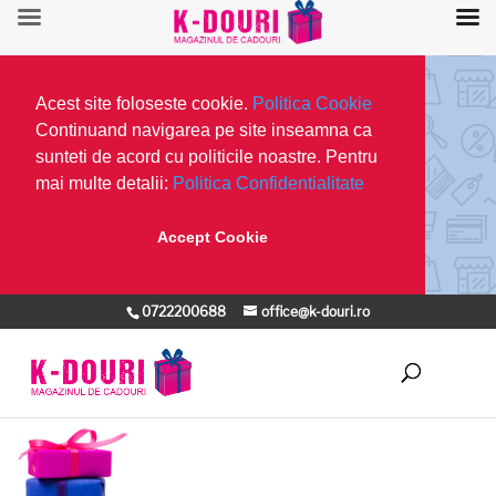
Acest site foloseste cookie.
Politica Cookie
Continuand navigarea pe site inseamna ca
sunteti de acord cu politicile noastre. Pentru
mai multe detalii:
Politica Confidentialitate
Accept Cookie
0722200688
office@k-douri.ro