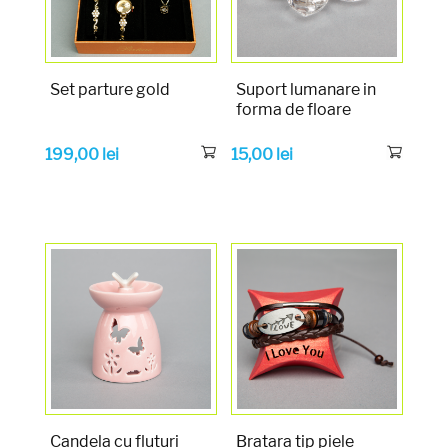
Set parture gold
Suport lumanare in
forma de floare
199,00
lei
15,00
lei
Candela cu fluturi
Bratara tip piele