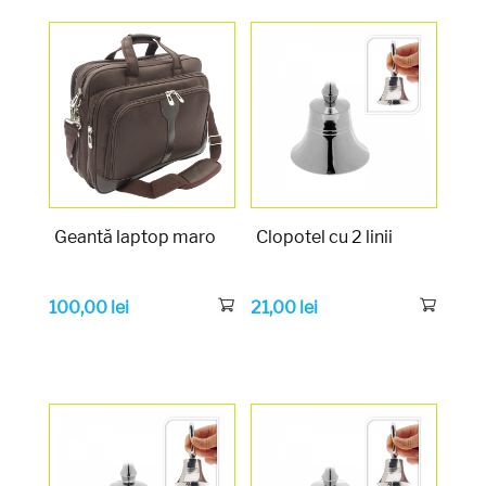
Geantă laptop maro
Clopotel cu 2 linii
100,00
lei
21,00
lei