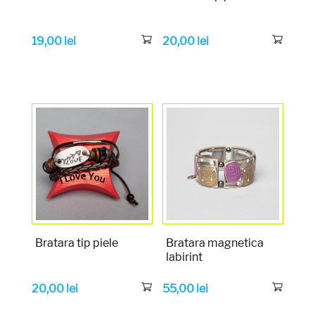
19,00
lei
20,00
lei
Bratara tip piele
Bratara magnetica
labirint
20,00
lei
55,00
lei