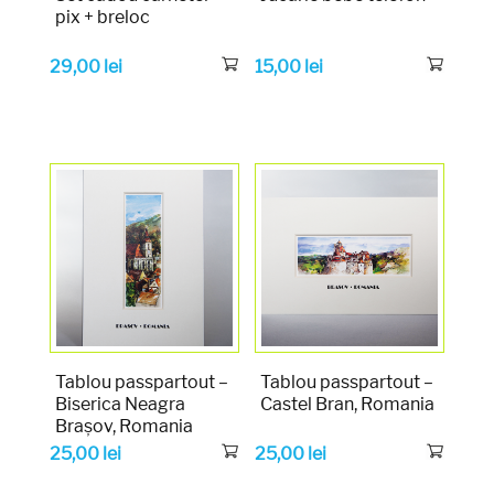
pix + breloc
29,00
lei
15,00
lei
Tablou passpartout –
Tablou passpartout –
Biserica Neagra
Castel Bran, Romania
Brașov, Romania
25,00
lei
25,00
lei