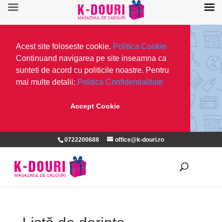
Acest site foloseste cookie.
Politica Cookie
Continuand navigarea pe site inseamna ca
sunteti de acord cu politicile noastre. Pentru
mai multe detalii:
Politica Confidentialitate
Accept Cookie
0722200688
office@k-douri.ro