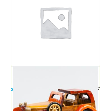
25,00
lei
Medalion rac + lantisor in cutie Caranelli
20,00
lei