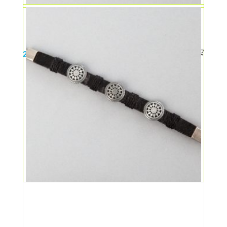
Bratara B ingusta cu 3 coifuri
25,00
lei
Bratara B neagra ingusta 3 rozete