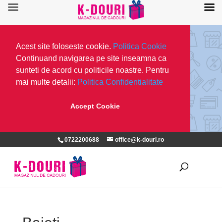
Acest site foloseste cookie.
Politica Cookie
Continuand navigarea pe site inseamna ca
sunteti de acord cu politicile noastre. Pentru
mai multe detalii:
Politica Confidentialitate
Accept Cookie
0722200688
office@k-douri.ro