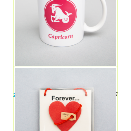
Cana ceramica cu semne zodiacale –
CAPRICORN
25,00
lei