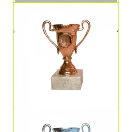
Bratara tip curea silicon + metal
25,00
lei
Cupa mica – bronz