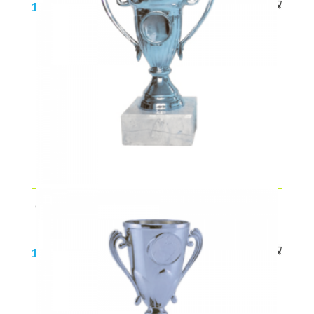
18,00
lei
Cupa mica – argint
18,00
lei