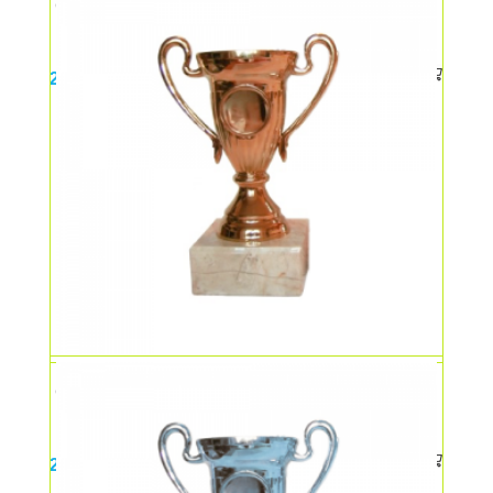
Cupa medie – aur
23,00
lei
Cupa medie – bronz
23,00
lei