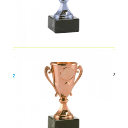
Cupa medie – argint
23,00
lei