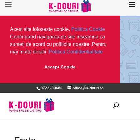
Acest site foloseste cookie.
Politica Cookie
Continuand navigarea pe site inseamna ca
sunteti de acord cu politicile noastre. Pentru
mai multe detalii:
Politica Confidentialitate
Accept Cookie
0722200688
office@k-douri.ro