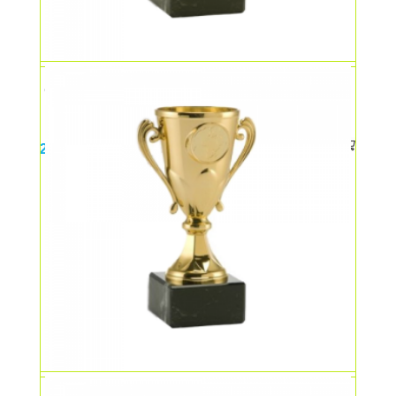
Cupa medie – bronz
23,00
lei