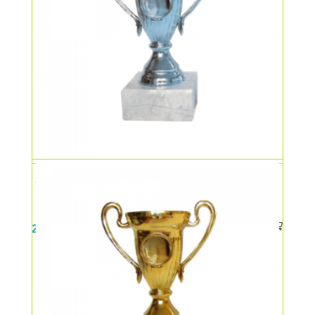
Cupa medie – argint
23,00
lei