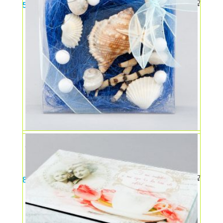
5,00
lei
Casetă scoici
8,00
lei