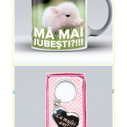
Cană ceramică – mă mai iubești?
25,00
lei