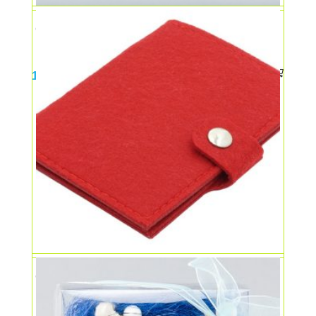
Cufar lemn bronz mic
12,00
lei
Copertă pașaport