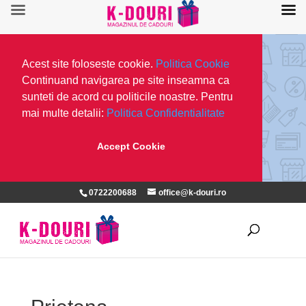
Acest site foloseste cookie.
Politica Cookie
Continuand navigarea pe site inseamna ca
sunteti de acord cu politicile noastre. Pentru
mai multe detalii:
Politica Confidentialitate
Accept Cookie
0722200688
office@k-douri.ro