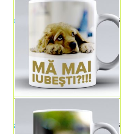
Cană ceramică model floral
15,00
lei
Cană ceramică mă iubești?
25,00
lei