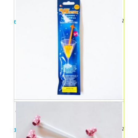
Punga cadou mare
6,00
lei
Accesorii party – Paie luminoase
10,00
lei