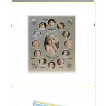
Set cercei in saculet
11,00
lei
Album foto primul an