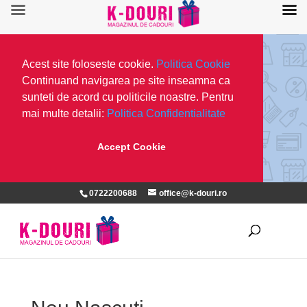
Acest site foloseste cookie.
Politica Cookie
Continuand navigarea pe site inseamna ca
sunteti de acord cu politicile noastre. Pentru
mai multe detalii:
Politica Confidentialitate
Accept Cookie
0722200688
office@k-douri.ro