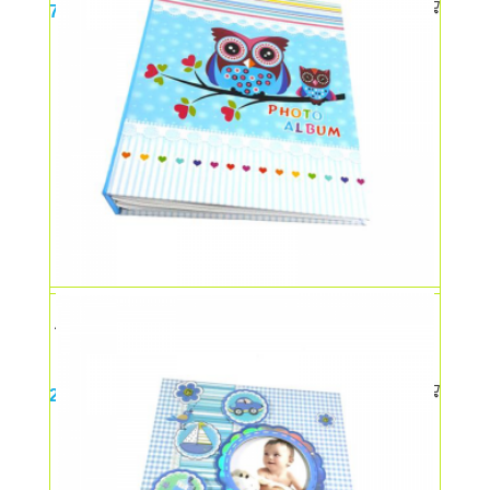
75,00
lei
Album foto bufnita
25,00
lei