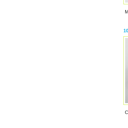
M
1
C