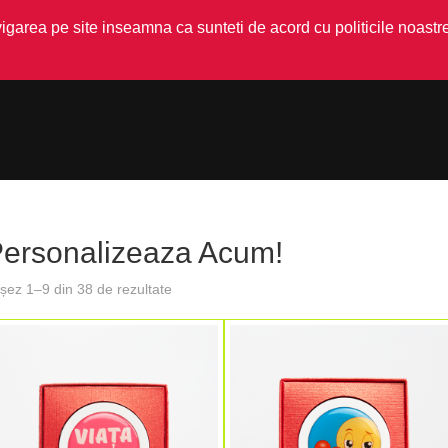
garea pe site inseamna ca sunteti de acord cu politicile noastre
ersonalizeaza Acum!
ișez 1–9 din 38 de rezultate