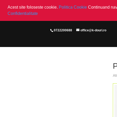
Acest site foloseste cookie.
Politica Cookie
Continuand navi
Confidentialitate
0722200688
office@k-douri.ro
P
Af