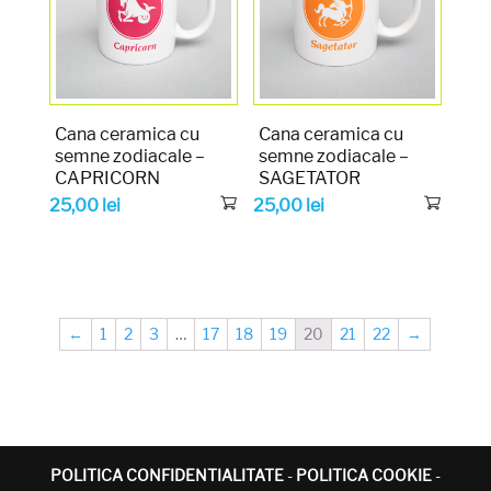
Cana ceramica cu
Cana ceramica cu
semne zodiacale –
semne zodiacale –
CAPRICORN
SAGETATOR
25,00
lei
25,00
lei
←
1
2
3
…
17
18
19
20
21
22
→
POLITICA CONFIDENTIALITATE
-
POLITICA COOKIE
-