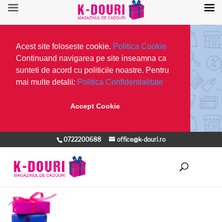
Acest site foloseste cookie.
Politica Cookie
Continuand navigarea pe site inseamna ca
sunteti de acord cu politicile noastre. Pentru
mai multe detalii:
Politica Confidentialitate
Accept Cookie
0722200688
office@k-douri.ro