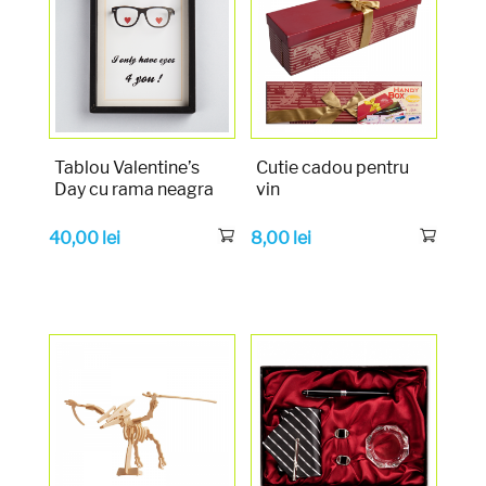
Tablou Valentine’s
Cutie cadou pentru
Day cu rama neagra
vin
40,00
lei
8,00
lei