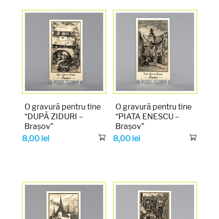
O gravură pentru tine
O gravură pentru tine
“DUPĂ ZIDURI –
“PIATA ENESCU –
Brașov”
Brașov”
8,00
lei
8,00
lei