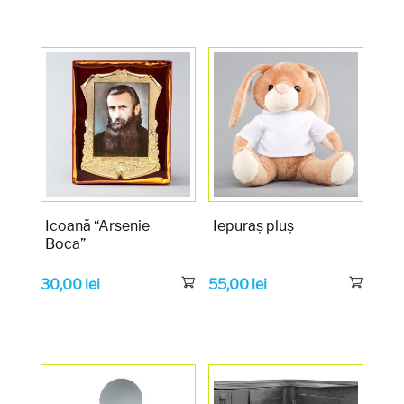
Icoană “Arsenie
Iepuraș pluș
Boca”
30,00
lei
55,00
lei