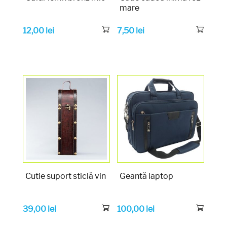
mare
12,00
lei
7,50
lei
Cutie suport sticlă vin
Geantă laptop
39,00
lei
100,00
lei