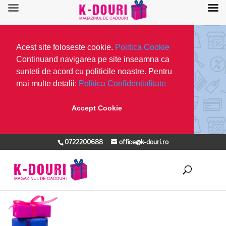
Acest site foloseste cookie.
Politica Cookie
Continuand navigarea pe site inseamna ca
sunteti de acord cu politicile noastre. Pentru
mai multe detalii:
Politica Confidentialitate
Accept Cookie
0722200688
office@k-douri.ro