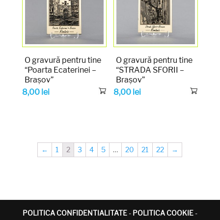
O gravură pentru tine
O gravură pentru tine
“Poarta Ecaterinei –
“STRADA SFORII –
Brașov”
Brașov”
8,00
lei
8,00
lei
←
1
2
3
4
5
…
20
21
22
→
POLITICA CONFIDENTIALITATE
-
POLITICA COOKIE
-