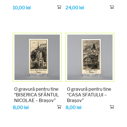
10,00
lei
24,00
lei
O gravură pentru tine
O gravură pentru tine
“BISERICA SFÂNTUL
“CASA SFATULUI –
NICOLAE – Brașov”
Brașov”
8,00
lei
8,00
lei