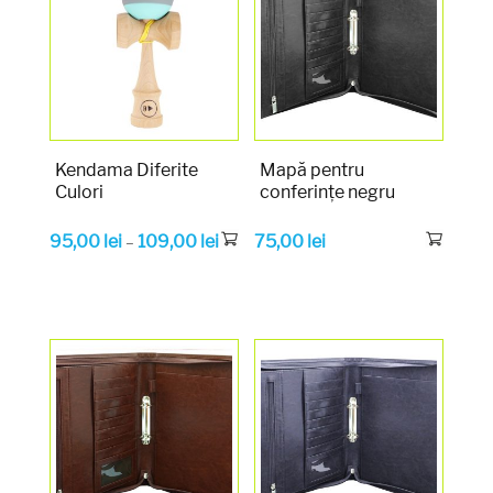
Kendama Diferite
Mapă pentru
Culori
conferințe negru
95,00
lei
109,00
lei
75,00
lei
–