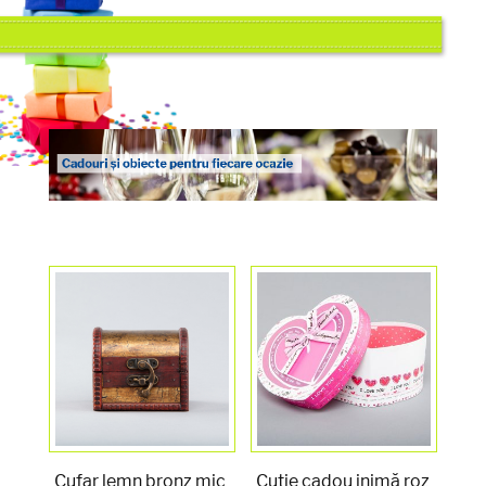
Cufar lemn bronz mic
Cutie cadou inimă roz