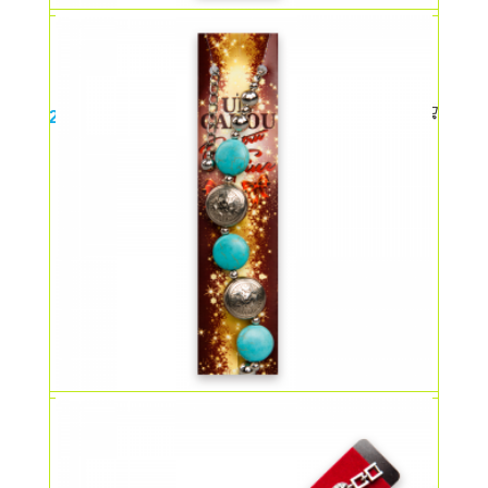
Lantisor cu aripi
25,00
lei
Bratara cu bile albastre