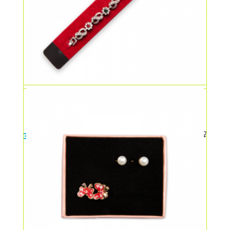
Bratara infinit cu flori albe
30,00
lei