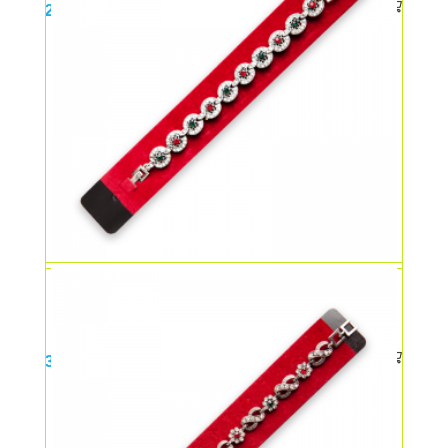
20,00
lei
Bratara infinit
30,00
lei