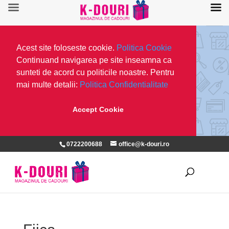
Acest site foloseste cookie.
Politica Cookie
Continuand navigarea pe site inseamna ca
sunteti de acord cu politicile noastre. Pentru
mai multe detalii:
Politica Confidentialitate
Accept Cookie
0722200688
office@k-douri.ro