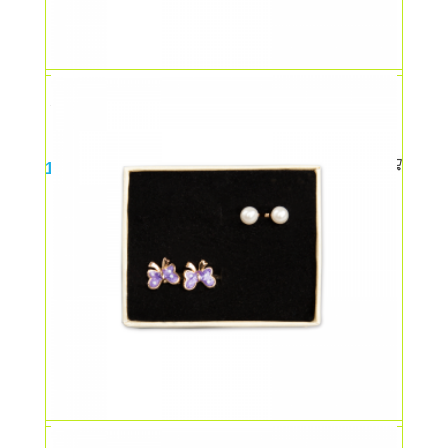
Set cercei cu fluturasi rosii
14,00
lei