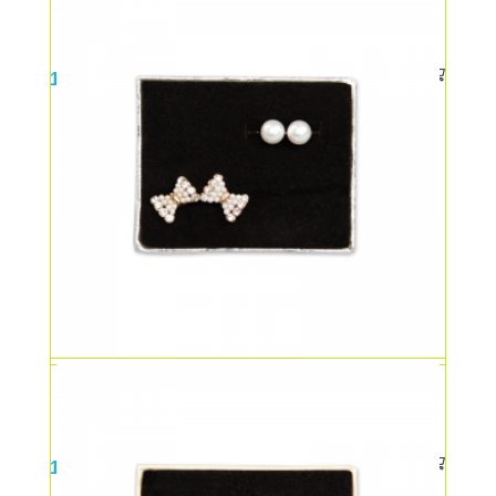
Set cercei cu fluturasi mov
14,00
lei
Set cercei cu fluturasi albi
14,00
lei