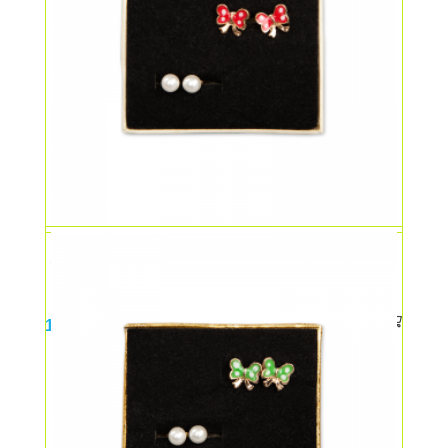
Set cercei cu fluturasi rosii
14,00
lei