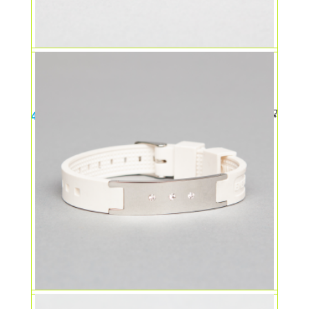
Bratara magnetica Chakra
49,00
lei