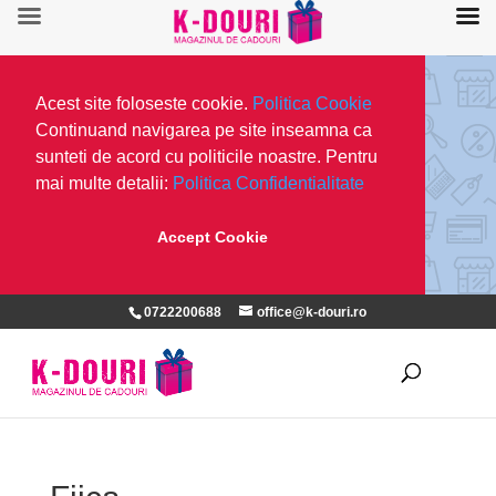
Acest site foloseste cookie.
Politica Cookie
Continuand navigarea pe site inseamna ca
sunteti de acord cu politicile noastre. Pentru
mai multe detalii:
Politica Confidentialitate
Accept Cookie
0722200688
office@k-douri.ro