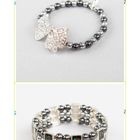
49,00
lei
Bratara magnetica fundita cu pietricele
25,00
lei