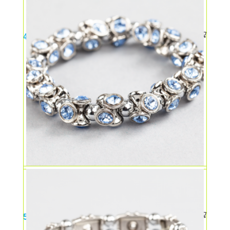
Bratara magnetica alba
49,00
lei
Bratara magnetica pietre safir
59,00
lei