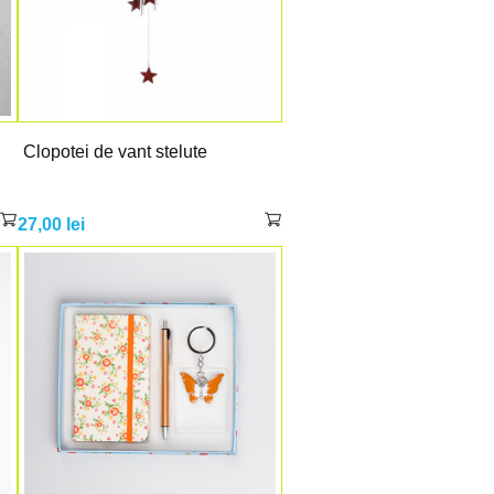
Clopotei de vant stelute
27,00
lei