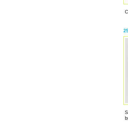
C
2
S
b