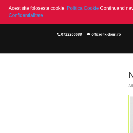
Acest site foloseste cookie.
Politica Cookie
Continuand navi
Confidentialitate
0722200688
office@k-douri.ro
Af