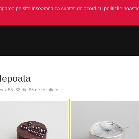
garea pe site inseamna ca sunteti de acord cu politicile noastre
Nepoata
ișez 55–63 din 85 de rezultate