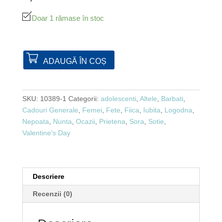
Doar 1 rămase în stoc
ADAUGĂ ÎN COȘ
SKU:
10389-1
Categorii:
adolescenti
,
Altele
,
Barbati
,
Cadouri Generale
,
Femei
,
Fete
,
Fiica
,
Iubita
,
Logodna
,
Nepoata
,
Nunta
,
Ocazii
,
Prietena
,
Sora
,
Sotie
,
Valentine's Day
Descriere
Recenzii (0)