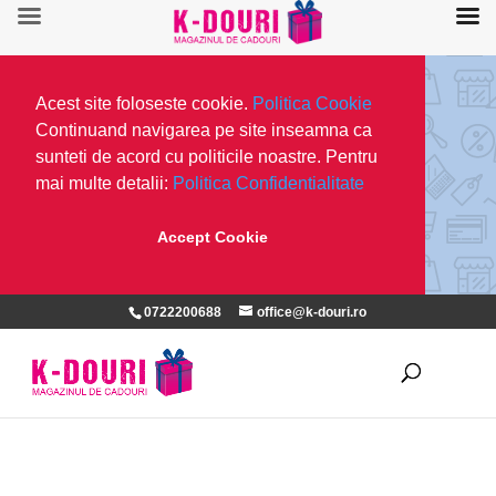
Acest site foloseste cookie.
Politica Cookie
Continuand navigarea pe site inseamna ca
sunteti de acord cu politicile noastre. Pentru
mai multe detalii:
Politica Confidentialitate
Accept Cookie
0722200688
office@k-douri.ro