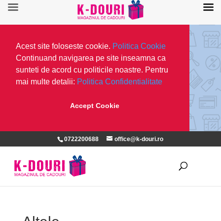
Acest site foloseste cookie.
Politica Cookie
Continuand navigarea pe site inseamna ca
sunteti de acord cu politicile noastre. Pentru
mai multe detalii:
Politica Confidentialitate
Accept Cookie
0722200688
office@k-douri.ro