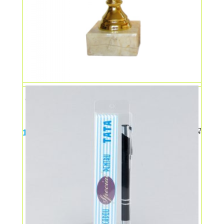
Cupa mica – aur
18,00
lei