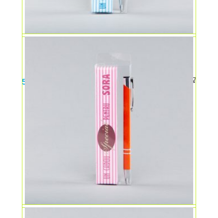
Un pix pentru tine – TATĂ
5,00
lei