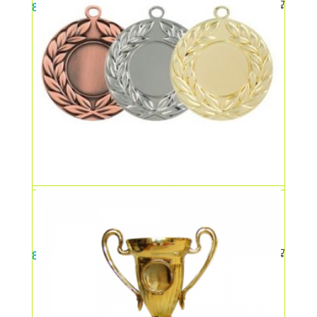
8,00
lei
Medalie cu snur
8,00
lei