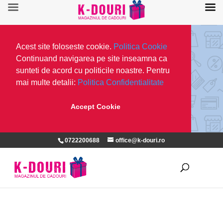
Acest site foloseste cookie.
Politica Cookie
Continuand navigarea pe site inseamna ca
sunteti de acord cu politicile noastre. Pentru
mai multe detalii:
Politica Confidentialitate
Accept Cookie
0722200688
office@k-douri.ro