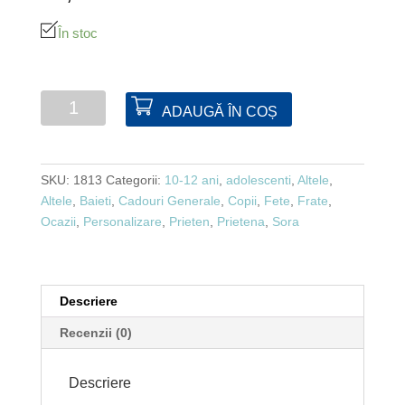
În stoc
Cantitate
ADAUGĂ ÎN COȘ
Cupa
mica
-
SKU:
1813
Categorii:
10-12 ani
,
adolescenti
,
Altele
,
aur
Altele
,
Baieti
,
Cadouri Generale
,
Copii
,
Fete
,
Frate
,
Ocazii
,
Personalizare
,
Prieten
,
Prietena
,
Sora
Descriere
Recenzii (0)
Descriere