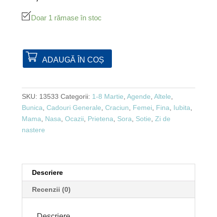
Doar 1 rămase în stoc
ADAUGĂ ÎN COȘ
SKU:
13533
Categorii:
1-8 Martie
,
Agende
,
Altele
,
Bunica
,
Cadouri Generale
,
Craciun
,
Femei
,
Fina
,
Iubita
,
Mama
,
Nasa
,
Ocazii
,
Prietena
,
Sora
,
Sotie
,
Zi de
nastere
Descriere
Recenzii (0)
Descriere