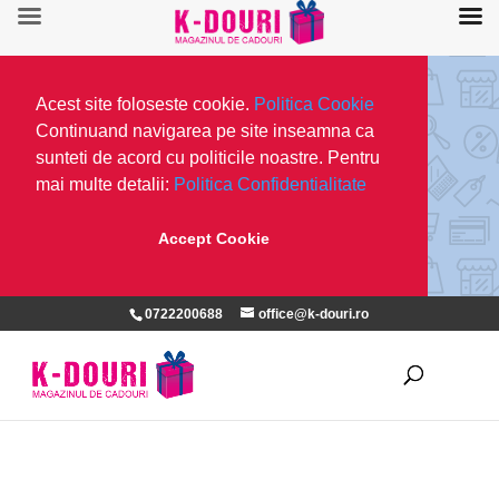
Acest site foloseste cookie.
Politica Cookie
Continuand navigarea pe site inseamna ca
sunteti de acord cu politicile noastre. Pentru
mai multe detalii:
Politica Confidentialitate
Accept Cookie
0722200688
office@k-douri.ro