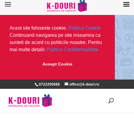
Acest site foloseste cookie.
Politica Cookie
Continuand navigarea pe site inseamna ca
sunteti de acord cu politicile noastre. Pentru
mai multe detalii:
Politica Confidentialitate
Accept Cookie
0722200688
office@k-douri.ro