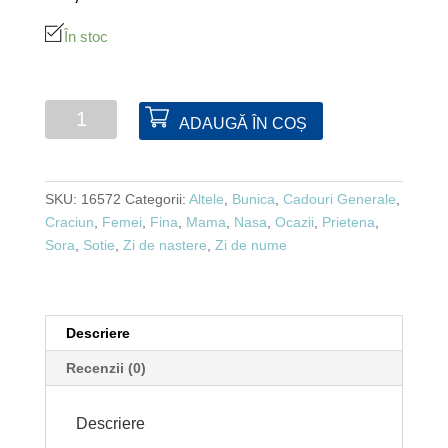
În stoc
Cantitate
ADAUGĂ ÎN COȘ
Cutie
pentru
ceai
SKU:
16572
Categorii:
Altele
,
Bunica
,
Cadouri Generale
,
patrata
Craciun
,
Femei
,
Fina
,
Mama
,
Nasa
,
Ocazii
,
Prietena
,
Sora
,
Sotie
,
Zi de nastere
,
Zi de nume
Descriere
Recenzii (0)
Descriere