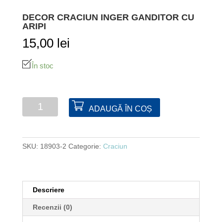
DECOR CRACIUN INGER GANDITOR CU
ARIPI
15,00
lei
În stoc
Cantitate
ADAUGĂ ÎN COȘ
Decor
Craciun
inger
SKU:
18903-2
Categorie:
Craciun
ganditor
cu
aripi
Descriere
Recenzii (0)