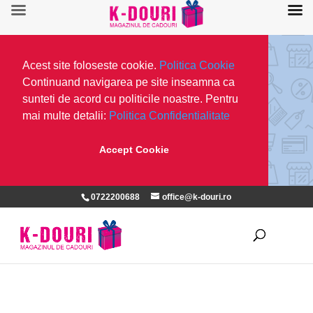
Acest site foloseste cookie.
Politica Cookie
Continuand navigarea pe site inseamna ca
sunteti de acord cu politicile noastre. Pentru
mai multe detalii:
Politica Confidentialitate
Accept Cookie
0722200688
office@k-douri.ro