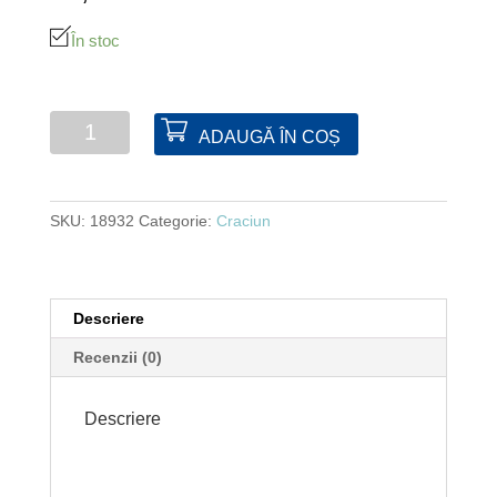
În stoc
Cantitate
ADAUGĂ ÎN COȘ
Felinar
borcan
cu
SKU:
18932
Categorie:
Craciun
LED
Descriere
Recenzii (0)
Descriere