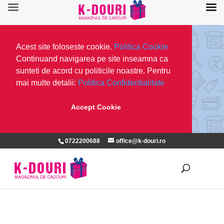
Acest site foloseste cookie.
Politica Cookie
Continuand navigarea pe site inseamna ca
sunteti de acord cu politicile noastre. Pentru
mai multe detalii:
Politica Confidentialitate
Accept Cookie
0722200688
office@k-douri.ro