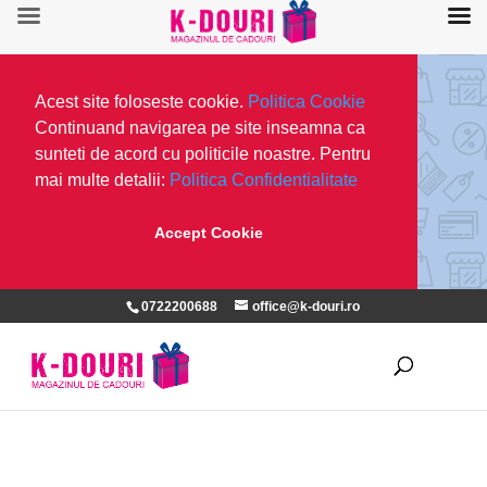
Acest site foloseste cookie.
Politica Cookie
Continuand navigarea pe site inseamna ca
sunteti de acord cu politicile noastre. Pentru
mai multe detalii:
Politica Confidentialitate
Accept Cookie
0722200688
office@k-douri.ro