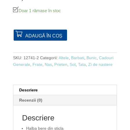
Doar 1 rămase în stoc
ADAUGĂ ÎN COȘ
SKU:
12741-2
Categorii:
Altele
,
Barbati
,
Bunic
,
Cadouri
Generale
,
Frate
,
Nas
,
Prieten
,
Sot
,
Tata
,
Zi de nastere
Descriere
Recenzii (0)
Descriere
Halba bere din sticla