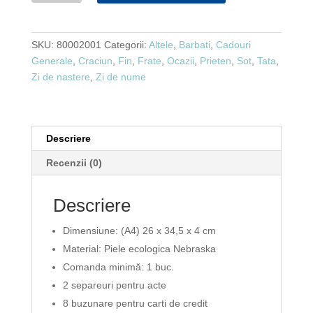
pentru
conferințe
SKU:
80002001
Categorii:
Altele
,
Barbati
,
Cadouri
negru
Generale
,
Craciun
,
Fin
,
Frate
,
Ocazii
,
Prieten
,
Sot
,
Tata
,
Zi de nastere
,
Zi de nume
Descriere
Recenzii (0)
Descriere
Dimensiune:
(A4) 26 x 34,5 x 4 cm
Material:
Piele ecologica Nebraska
Comanda minimă:
1 buc.
2 separeuri pentru acte
8 buzunare pentru carti de credit