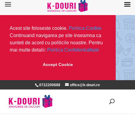
Acest site foloseste cookie.
Politica Cookie
Continuand navigarea pe site inseamna ca
sunteti de acord cu politicile noastre. Pentru
mai multe detalii:
Politica Confidentialitate
Accept Cookie
0722200688
office@k-douri.ro