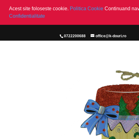
Acest site foloseste cookie.
Politica Cookie
Continuand navi
Confidentialitate
0722200688
office@k-douri.ro