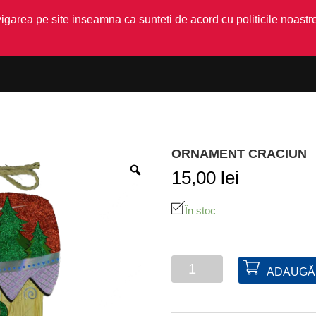
garea pe site inseamna ca sunteti de acord cu politicile noastre
ORNAMENT CRACIUN
15,00
lei
În stoc
Cantitate
ADAUGĂ 
Ornament
Craciun