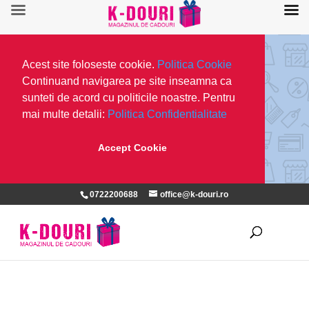
Acest site foloseste cookie.
Politica Cookie
Continuand navigarea pe site inseamna ca
sunteti de acord cu politicile noastre. Pentru
mai multe detalii:
Politica Confidentialitate
Accept Cookie
0722200688
office@k-douri.ro