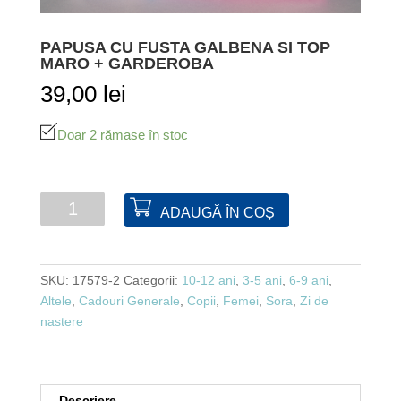
PAPUSA CU FUSTA GALBENA SI TOP
MARO + GARDEROBA
39,00
lei
Doar 2 rămase în stoc
Cantitate
ADAUGĂ ÎN COȘ
Papusa
cu
fusta
SKU:
17579-2
Categorii:
10-12 ani
,
3-5 ani
,
6-9 ani
,
galbena
Altele
,
Cadouri Generale
,
Copii
,
Femei
,
Sora
,
Zi de
si
nastere
top
maro
+
garderoba
Descriere