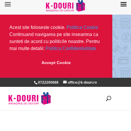
Acest site foloseste cookie.
Politica Cookie
Continuand navigarea pe site inseamna ca
sunteti de acord cu politicile noastre. Pentru
mai multe detalii:
Politica Confidentialitate
Accept Cookie
0722200688
office@k-douri.ro