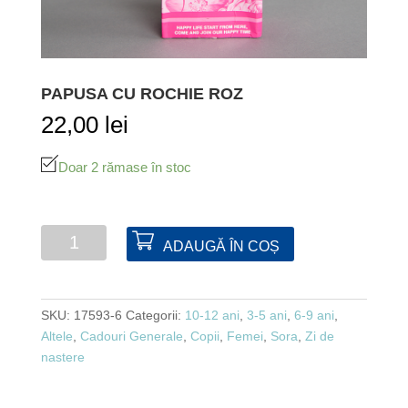
PAPUSA CU ROCHIE ROZ
22,00
lei
Doar 2 rămase în stoc
Cantitate
ADAUGĂ ÎN COȘ
Papusa
cu
rochie
SKU:
17593-6
Categorii:
10-12 ani
,
3-5 ani
,
6-9 ani
,
roz
Altele
,
Cadouri Generale
,
Copii
,
Femei
,
Sora
,
Zi de
nastere