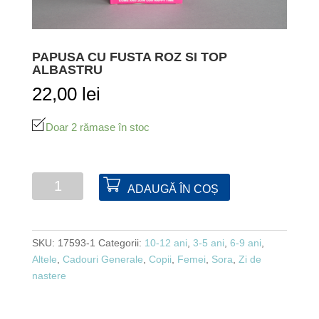
PAPUSA CU FUSTA ROZ SI TOP
ALBASTRU
22,00
lei
Doar 2 rămase în stoc
Cantitate
ADAUGĂ ÎN COȘ
Papusa
cu
fusta
SKU:
17593-1
Categorii:
10-12 ani
,
3-5 ani
,
6-9 ani
,
roz
Altele
,
Cadouri Generale
,
Copii
,
Femei
,
Sora
,
Zi de
si
nastere
top
albastru