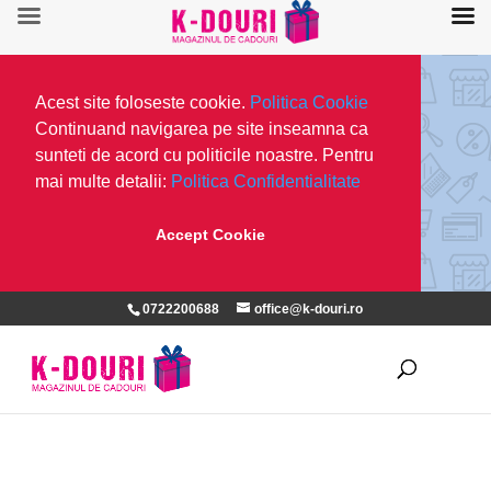
Acest site foloseste cookie.
Politica Cookie
Continuand navigarea pe site inseamna ca
sunteti de acord cu politicile noastre. Pentru
mai multe detalii:
Politica Confidentialitate
Accept Cookie
0722200688
office@k-douri.ro