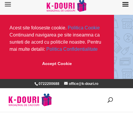
Acest site foloseste cookie.
Politica Cookie
Continuand navigarea pe site inseamna ca
sunteti de acord cu politicile noastre. Pentru
mai multe detalii:
Politica Confidentialitate
Accept Cookie
0722200688
office@k-douri.ro