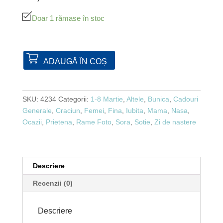
Doar 1 rămase în stoc
ADAUGĂ ÎN COȘ
SKU:
4234
Categorii:
1-8 Martie
,
Altele
,
Bunica
,
Cadouri
Generale
,
Craciun
,
Femei
,
Fina
,
Iubita
,
Mama
,
Nasa
,
Ocazii
,
Prietena
,
Rame Foto
,
Sora
,
Sotie
,
Zi de nastere
Descriere
Recenzii (0)
Descriere