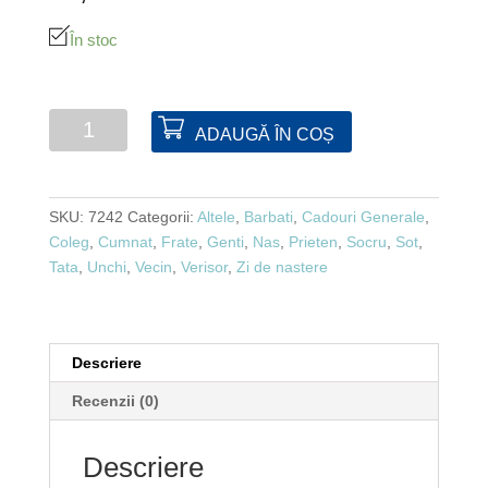
În stoc
Cantitate
ADAUGĂ ÎN COȘ
Set
calculator
+
SKU:
7242
Categorii:
Altele
,
Barbati
,
Cadouri Generale
,
pix
Coleg
,
Cumnat
,
Frate
,
Genti
,
Nas
,
Prieten
,
Socru
,
Sot
,
+
Tata
,
Unchi
,
Vecin
,
Verisor
,
Zi de nastere
breloc
Descriere
Recenzii (0)
Descriere