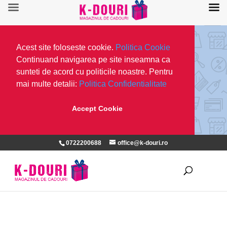
Acest site foloseste cookie.
Politica Cookie
Continuand navigarea pe site inseamna ca
sunteti de acord cu politicile noastre. Pentru
mai multe detalii:
Politica Confidentialitate
Accept Cookie
0722200688
office@k-douri.ro