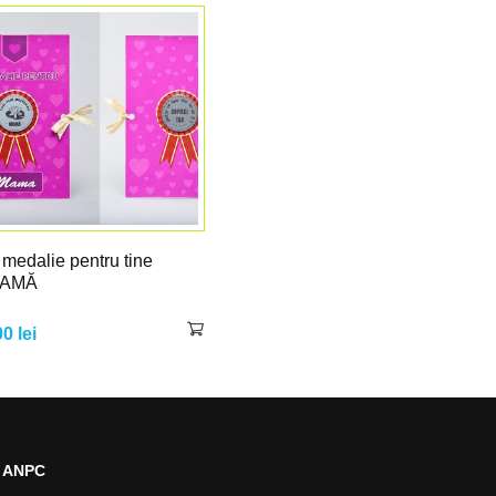
 medalie pentru tine
AMĂ
00
lei
-
ANPC