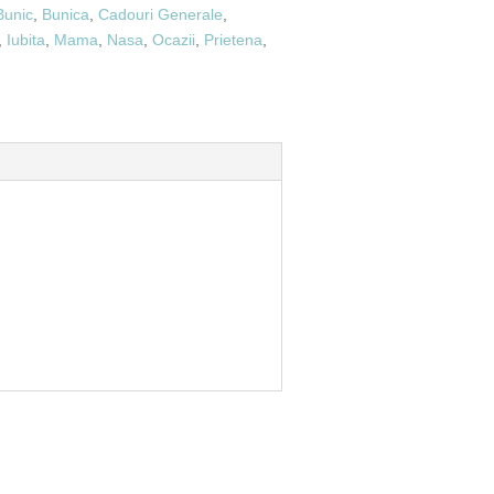
Bunic
,
Bunica
,
Cadouri Generale
,
,
Iubita
,
Mama
,
Nasa
,
Ocazii
,
Prietena
,