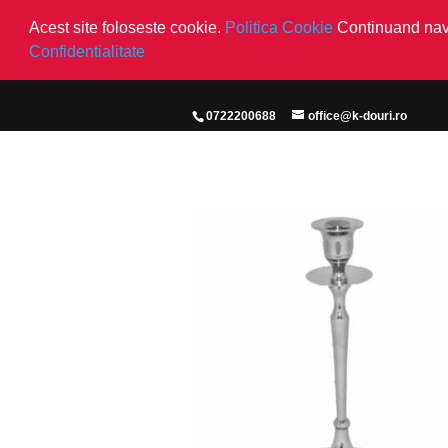
Acest site foloseste cookie.
Politica Cookie
Continuand navi
Confidentialitate
0722200688
office@k-douri.ro