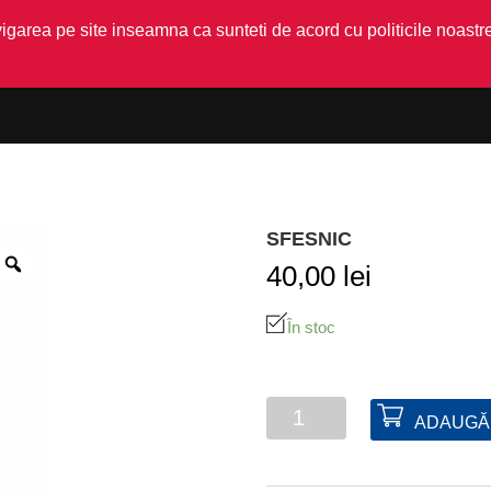
garea pe site inseamna ca sunteti de acord cu politicile noastre
SFESNIC
40,00
lei
În stoc
Cantitate
ADAUGĂ 
Sfesnic