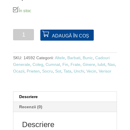
În stoc
Cantitate
ADAUGĂ ÎN COȘ
Sticla
plata
din
SKU:
14592
Categorii:
Altele
,
Barbati
,
Bunic
,
Cadouri
metal
Generale
,
Coleg
,
Cumnat
,
Fin
,
Frate
,
Ginere
,
Iubit
,
Nas
,
Ocazii
,
Prieten
,
Socru
,
Sot
,
Tata
,
Unchi
,
Vecin
,
Verisor
Descriere
Recenzii (0)
Descriere