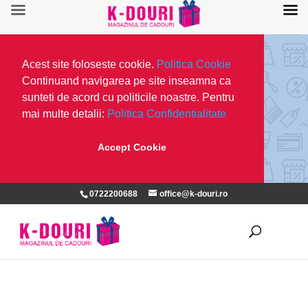
Acest site foloseste cookie.
Politica Cookie
Continuand navigarea pe site inseamna ca
sunteti de acord cu politicile noastre. Pentru
mai multe detalii:
Politica Confidentialitate
Accept Cookie
0722200688
office@k-douri.ro