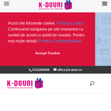
Acest site foloseste cookie.
Politica Cookie
Continuand navigarea pe site inseamna ca
sunteti de acord cu politicile noastre. Pentru
mai multe detalii:
Politica Confidentialitate
Accept Cookie
0722200688
office@k-douri.ro