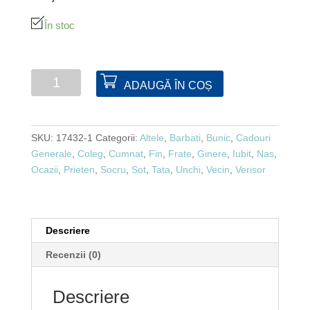
În stoc
Cantitate
ADAUGĂ ÎN COȘ
Tabachera
argintie
SKU:
17432-1
Categorii:
Altele
,
Barbati
,
Bunic
,
Cadouri
Generale
,
Coleg
,
Cumnat
,
Fin
,
Frate
,
Ginere
,
Iubit
,
Nas
,
Ocazii
,
Prieten
,
Socru
,
Sot
,
Tata
,
Unchi
,
Vecin
,
Verisor
Descriere
Recenzii (0)
Descriere