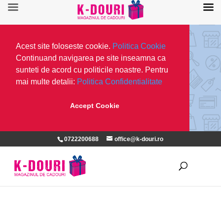
Acest site foloseste cookie.
Politica Cookie
Continuand navigarea pe site inseamna ca
sunteti de acord cu politicile noastre. Pentru
mai multe detalii:
Politica Confidentialitate
Accept Cookie
0722200688
office@k-douri.ro