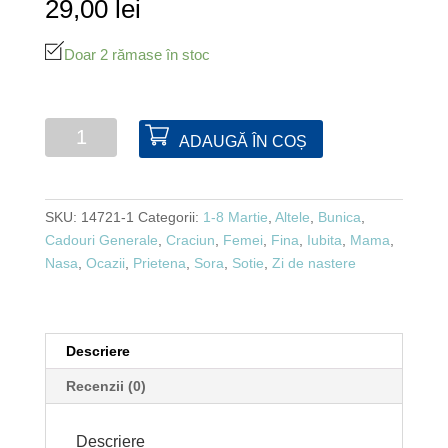
29,00
lei
Doar 2 rămase în stoc
Cantitate
ADAUGĂ ÎN COȘ
Tablou
reguleli
casei
SKU:
14721-1
Categorii:
1-8 Martie
,
Altele
,
Bunica
,
-
Cadouri Generale
,
Craciun
,
Femei
,
Fina
,
Iubita
,
Mama
,
binecuvantare
Nasa
,
Ocazii
,
Prietena
,
Sora
,
Sotie
,
Zi de nastere
Descriere
Recenzii (0)
Descriere