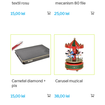
textil rosu
mecanism 80 file
15,00
lei
25,00
lei
Carnetel diamond +
Carusel muzical
pix
15,00
lei
38,00
lei