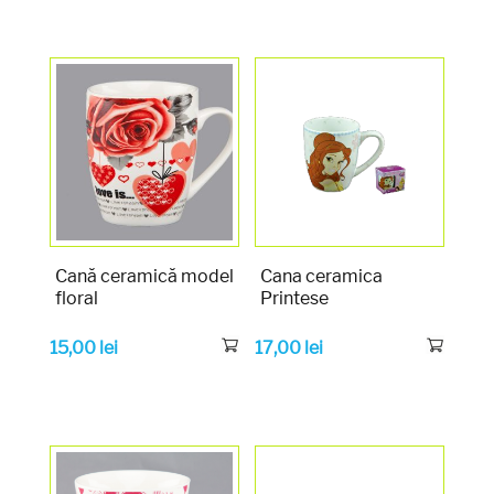
Cană ceramică model
Cana ceramica
floral
Printese
15,00
lei
17,00
lei