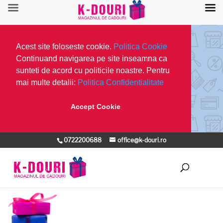
Acest site foloseste cookie.
Politica Cookie
Continuand navigarea pe site inseamna ca
sunteti de acord cu politicile noastre. Pentru
mai multe detalii:
Politica Confidentialitate
Accept Cookie
0722200688
office@k-douri.ro