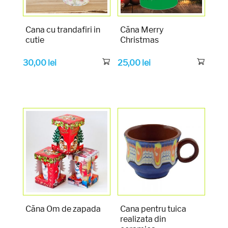
Cana cu trandafiri in
Căna Merry
cutie
Christmas
30,00
lei
25,00
lei
Căna Om de zapada
Cana pentru tuica
realizata din