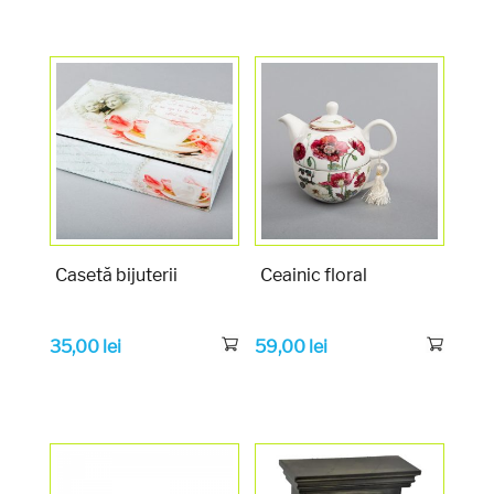
Casetă bijuterii
Ceainic floral
35,00
lei
59,00
lei