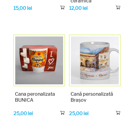
ceramica
15,00
lei
12,00
lei
Cana peronalizata
Cană personalizată
BUNICA
Brașov
25,00
lei
25,00
lei