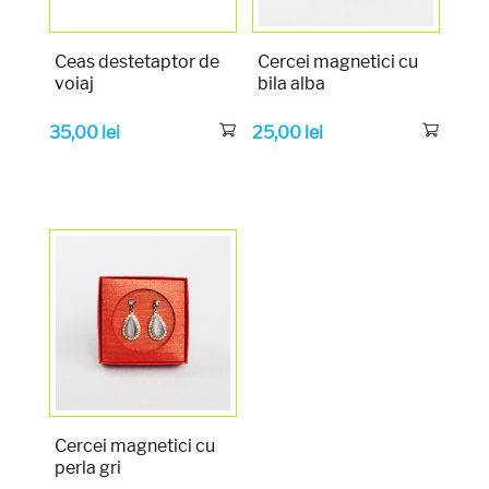
Ceas destetaptor de
Cercei magnetici cu
voiaj
bila alba
35,00
lei
25,00
lei
Cercei magnetici cu
perla gri