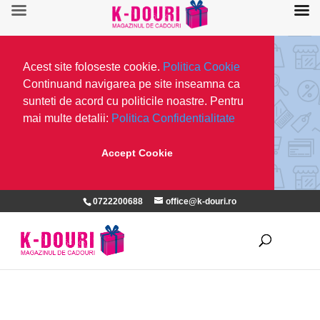
Acest site foloseste cookie.
Politica Cookie
Continuand navigarea pe site inseamna ca
sunteti de acord cu politicile noastre. Pentru
mai multe detalii:
Politica Confidentialitate
Accept Cookie
0722200688
office@k-douri.ro