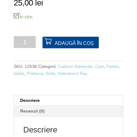
25,00
lei
În stoc
Cantitate
ADAUGĂ ÎN COȘ
Cana
ceramica
Happy
SKU:
12536
Categorii:
Cadouri Generale
,
Cani
,
Femei
,
Valentine's
Iubita
,
Prietena
,
Sotie
,
Valentine's Day
Day
Descriere
Recenzii (0)
Descriere