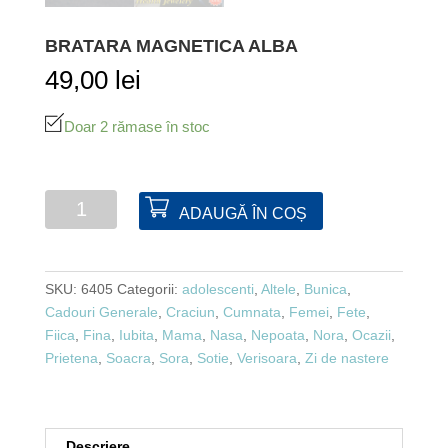
BRATARA MAGNETICA ALBA
49,00
lei
Doar 2 rămase în stoc
Cantitate
ADAUGĂ ÎN COȘ
Bratara
magnetica
alba
SKU:
6405
Categorii:
adolescenti
,
Altele
,
Bunica
,
Cadouri Generale
,
Craciun
,
Cumnata
,
Femei
,
Fete
,
Fiica
,
Fina
,
Iubita
,
Mama
,
Nasa
,
Nepoata
,
Nora
,
Ocazii
,
Prietena
,
Soacra
,
Sora
,
Sotie
,
Verisoara
,
Zi de nastere
Descriere