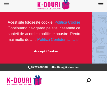
Acest site foloseste cookie.
Politica Cookie
Continuand navigarea pe site inseamna ca
sunteti de acord cu politicile noastre. Pentru
mai multe detalii:
Politica Confidentialitate
Accept Cookie
0722200688
office@k-douri.ro