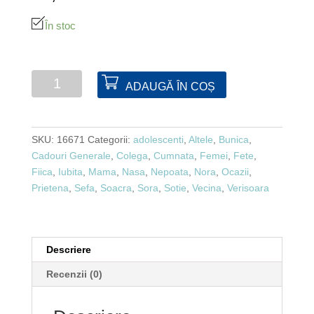
În stoc
Cantitate
ADAUGĂ ÎN COȘ
Agatatoare
geanta
inima
SKU:
16671
Categorii:
adolescenti
,
Altele
,
Bunica
,
Cadouri Generale
,
Colega
,
Cumnata
,
Femei
,
Fete
,
Fiica
,
Iubita
,
Mama
,
Nasa
,
Nepoata
,
Nora
,
Ocazii
,
Prietena
,
Sefa
,
Soacra
,
Sora
,
Sotie
,
Vecina
,
Verisoara
Descriere
Recenzii (0)