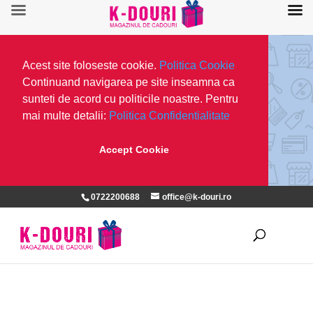
Acest site foloseste cookie.
Politica Cookie
Continuand navigarea pe site inseamna ca
sunteti de acord cu politicile noastre. Pentru
mai multe detalii:
Politica Confidentialitate
Accept Cookie
0722200688
office@k-douri.ro