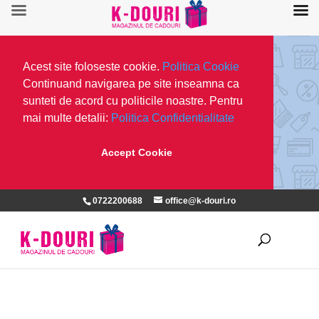
Acest site foloseste cookie.
Politica Cookie
Continuand navigarea pe site inseamna ca
sunteti de acord cu politicile noastre. Pentru
mai multe detalii:
Politica Confidentialitate
Accept Cookie
0722200688
office@k-douri.ro