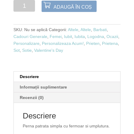
Cantitate
ADAUGĂ ÎN COȘ
Personalizare
Pernă
decorativă
SKU:
Nu se aplică
Categorii:
Altele
,
Altele
,
Barbati
,
Cadouri Generale
,
Femei
,
Iubit
,
Iubita
,
Logodna
,
Ocazii
,
Personalizare
,
Personalizeaza Acum!
,
Prieten
,
Prietena
,
Sot
,
Sotie
,
Valentine's Day
Descriere
Informații suplimentare
Recenzii (0)
Descriere
Perna patrata simpla cu fermoar si umplutura.