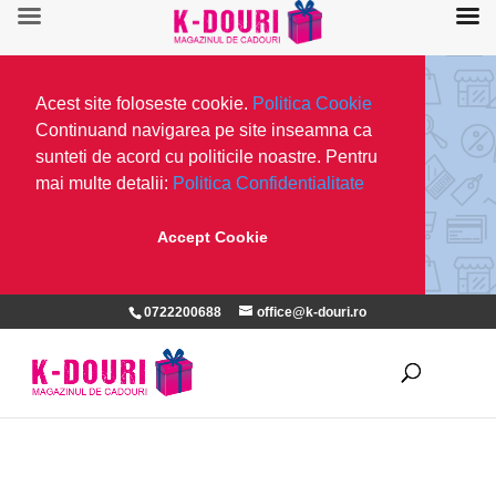
Acest site foloseste cookie.
Politica Cookie
Continuand navigarea pe site inseamna ca
sunteti de acord cu politicile noastre. Pentru
mai multe detalii:
Politica Confidentialitate
Accept Cookie
0722200688
office@k-douri.ro