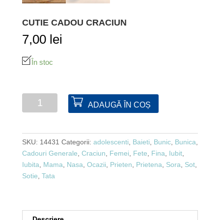
CUTIE CADOU CRACIUN
7,00
lei
În stoc
Cantitate
ADAUGĂ ÎN COȘ
Cutie
cadou
Craciun
SKU:
14431
Categorii:
adolescenti
,
Baieti
,
Bunic
,
Bunica
,
Cadouri Generale
,
Craciun
,
Femei
,
Fete
,
Fina
,
Iubit
,
Iubita
,
Mama
,
Nasa
,
Ocazii
,
Prieten
,
Prietena
,
Sora
,
Sot
,
Sotie
,
Tata
Descriere