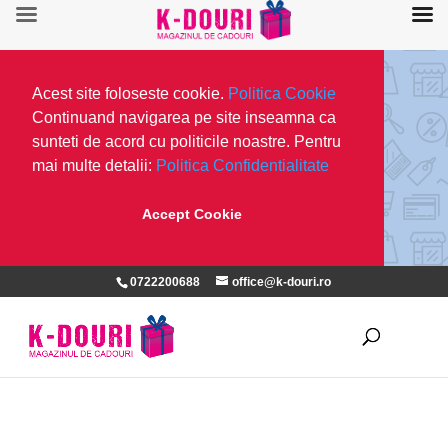
Acest site foloseste cookie.
Politica Cookie
Continuand navigarea pe site inseamna ca
sunteti de acord cu politicile noastre. Pentru
mai multe detalii:
Politica Confidentialitate
Accept Cookie
0722200688
office@k-douri.ro