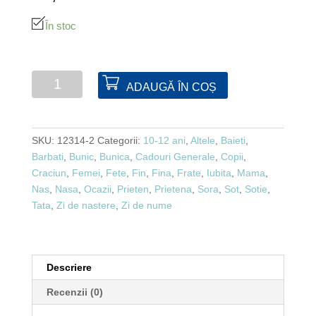
În stoc
Cantitate
ADAUGĂ ÎN COȘ
Glob
foto
magnetic
SKU:
12314-2
Categorii:
10-12 ani
,
Altele
,
Baieti
,
Barbati
,
Bunic
,
Bunica
,
Cadouri Generale
,
Copii
,
Craciun
,
Femei
,
Fete
,
Fin
,
Fina
,
Frate
,
Iubita
,
Mama
,
Nas
,
Nasa
,
Ocazii
,
Prieten
,
Prietena
,
Sora
,
Sot
,
Sotie
,
Tata
,
Zi de nastere
,
Zi de nume
Descriere
Recenzii (0)