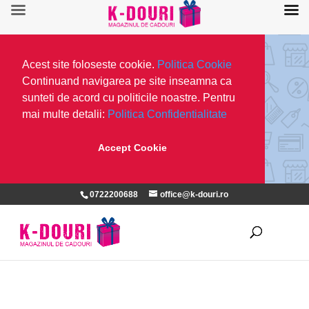
Acest site foloseste cookie.
Politica Cookie
Continuand navigarea pe site inseamna ca
sunteti de acord cu politicile noastre. Pentru
mai multe detalii:
Politica Confidentialitate
Accept Cookie
0722200688
office@k-douri.ro