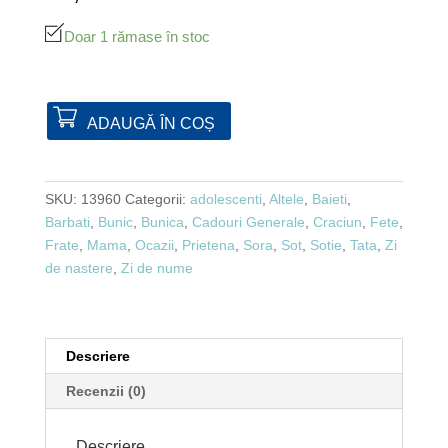
Doar 1 rămase în stoc
ADAUGĂ ÎN COȘ
SKU:
13960
Categorii:
adolescenti
,
Altele
,
Baieti
,
Barbati
,
Bunic
,
Bunica
,
Cadouri Generale
,
Craciun
,
Fete
,
Frate
,
Mama
,
Ocazii
,
Prietena
,
Sora
,
Sot
,
Sotie
,
Tata
,
Zi
de nastere
,
Zi de nume
Descriere
Recenzii (0)
Descriere