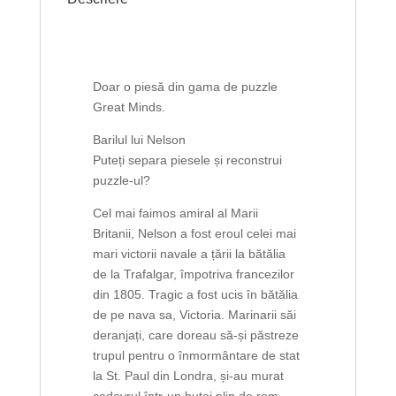
Doar o piesă din gama de puzzle
Great Minds.
Barilul lui Nelson
Puteți separa piesele și reconstrui
puzzle-ul?
Cel mai faimos amiral al Marii
Britanii, Nelson a fost eroul celei mai
mari victorii navale a țării la bătălia
de la Trafalgar, împotriva francezilor
din 1805. Tragic a fost ucis în bătălia
de pe nava sa, Victoria. Marinarii săi
deranjați, care doreau să-și păstreze
trupul pentru o înmormântare de stat
la St. Paul din Londra, și-au murat