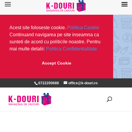
Acest site foloseste cookie.
Politica Cookie
Continuand navigarea pe site inseamna ca
sunteti de acord cu politicile noastre. Pentru
mai multe detalii:
Politica Confidentialitate
Accept Cookie
0722200688
office@k-douri.ro