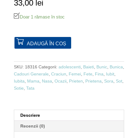
33,00
lei
Doar 1 rămase în stoc
ADAUGĂ ÎN COȘ
SKU:
18316
Categorii:
adolescenti
,
Baieti
,
Bunic
,
Bunica
,
Cadouri Generale
,
Craciun
,
Femei
,
Fete
,
Fina
,
Iubit
,
Iubita
,
Mama
,
Nasa
,
Ocazii
,
Prieten
,
Prietena
,
Sora
,
Sot
,
Sotie
,
Tata
Descriere
Recenzii (0)