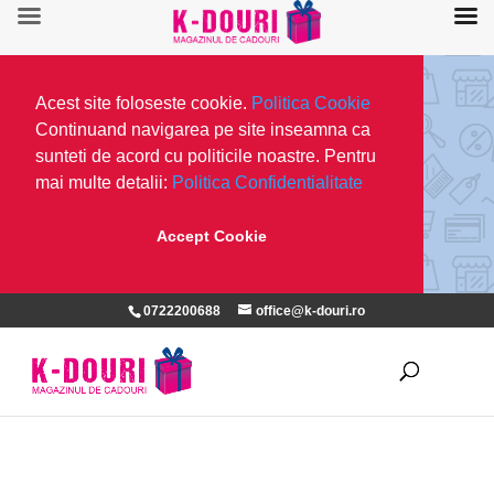
Acest site foloseste cookie.
Politica Cookie
Continuand navigarea pe site inseamna ca
sunteti de acord cu politicile noastre. Pentru
mai multe detalii:
Politica Confidentialitate
Accept Cookie
0722200688
office@k-douri.ro