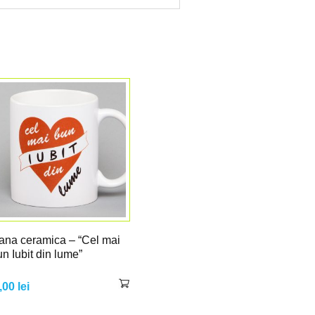
ana ceramica – “Cel mai
n Iubit din lume”
,00
lei