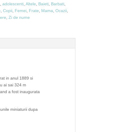
i
,
adolescenti
,
Altele
,
Baieti
,
Barbati
,
e
,
Copii
,
Femei
,
Frate
,
Mama
,
Ocazii
,
tere
,
Zi de nume
rat in anul 1889 si
cu ai sai 324 m
cand a fost inaugurata
unile miniaturii dupa