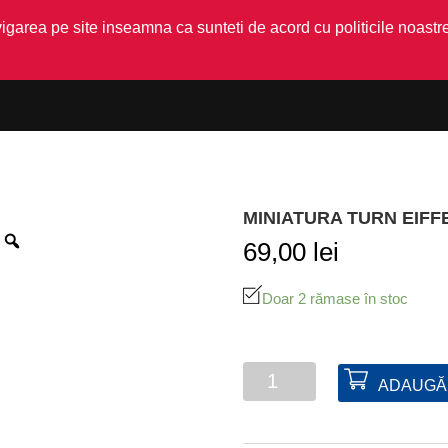
garea pe site inseamna ca sunteti de acord cu politicile noastre
MINIATURA TURN EIFF
69,00
lei
Doar 2 rămase în stoc
Cantitate
ADAUGĂ 
Miniatura
Turn
Eiffel