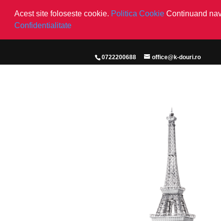
Acest site foloseste cookie.
Politica Cookie
Continuand navi
Confidentialitate
0722200688
office@k-douri.ro