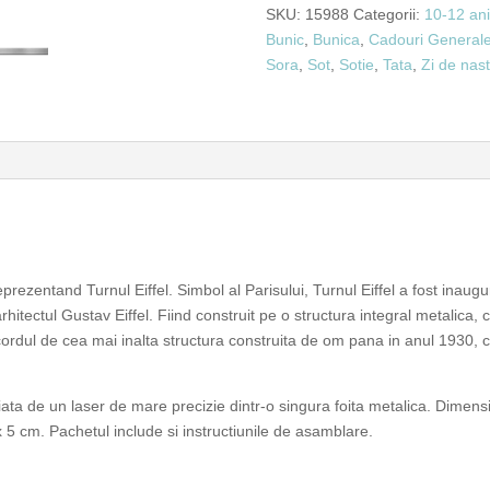
SKU:
15988
Categorii:
10-12 an
Bunic
,
Bunica
,
Cadouri General
Sora
,
Sot
,
Sotie
,
Tata
,
Zi de nas
prezentand Turnul Eiffel. Simbol al Parisului, Turnul Eiffel a fost inaugu
hitectul Gustav Eiffel. Fiind construit pe o structura integral metalica, 
ecordul de cea mai inalta structura construita de om pana in anul 1930, 
iata de un laser de mare precizie dintr-o singura foita metalica. Dimensi
 5 cm. Pachetul include si instructiunile de asamblare.