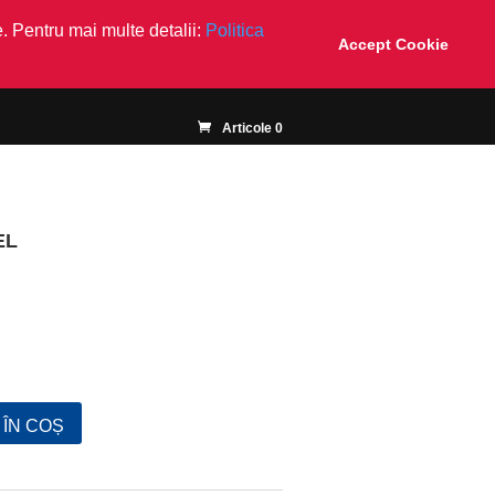
. Pentru mai multe detalii:
Politica
Accept Cookie
Articole 0
EL
ÎN COȘ