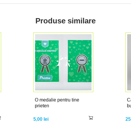
Produse similare
O medalie pentru tine
C
prieten
bu
5,00
lei
25