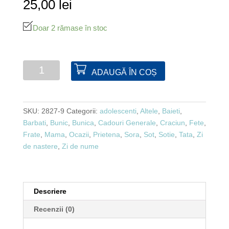
25,00
lei
Doar 2 rămase în stoc
Cantitate
ADAUGĂ ÎN COȘ
Professor
Puzzle
"Great
SKU:
2827-9
Categorii:
adolescenti
,
Altele
,
Baieti
,
Minds"
Barbati
,
Bunic
,
Bunica
,
Cadouri Generale
,
Craciun
,
Fete
,
-
Frate
,
Mama
,
Ocazii
,
Prietena
,
Sora
,
Sot
,
Sotie
,
Tata
,
Zi
Metal
de nastere
,
Zi de nume
Descriere
Recenzii (0)