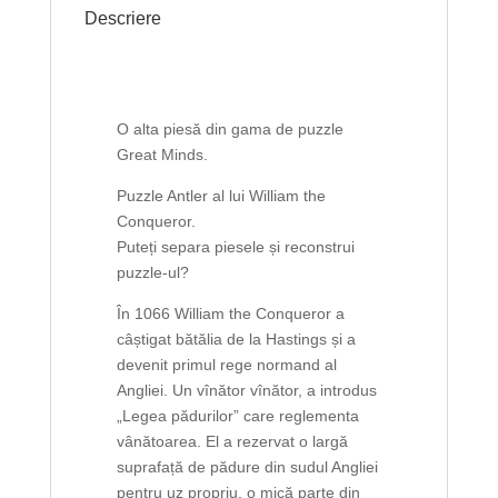
Descriere
O alta piesă din gama de puzzle
Great Minds.
Puzzle Antler al lui William the
Conqueror.
Puteți separa piesele și reconstrui
puzzle-ul?
În 1066 William the Conqueror a
câștigat bătălia de la Hastings și a
devenit primul rege normand al
Angliei. Un vînător vînător, a introdus
„Legea pădurilor” care reglementa
vânătoarea. El a rezervat o largă
suprafață de pădure din sudul Angliei
pentru uz propriu, o mică parte din