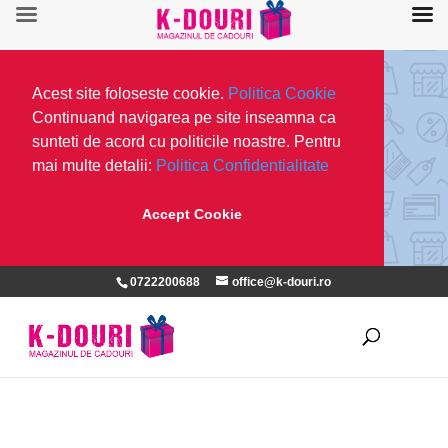
Acest site foloseste cookie.
Politica Cookie
Continuand navigarea pe site inseamna ca
sunteti de acord cu politicile noastre. Pentru
mai multe detalii:
Politica Confidentialitate
Accept Cookie
0722200688
office@k-douri.ro