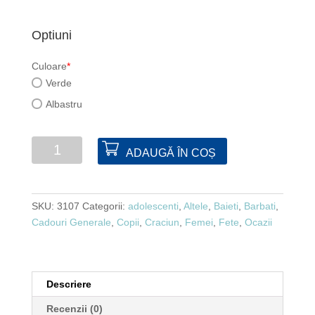
Optiuni
Culoare
*
Verde
Albastru
Cantitate
ADAUGĂ ÎN COȘ
Puzzle
"Mind
Twisters"
SKU:
3107
Categorii:
adolescenti
,
Altele
,
Baieti
,
Barbati
,
-
Cadouri Generale
,
Copii
,
Craciun
,
Femei
,
Fete
,
Ocazii
albastru
Descriere
Recenzii (0)