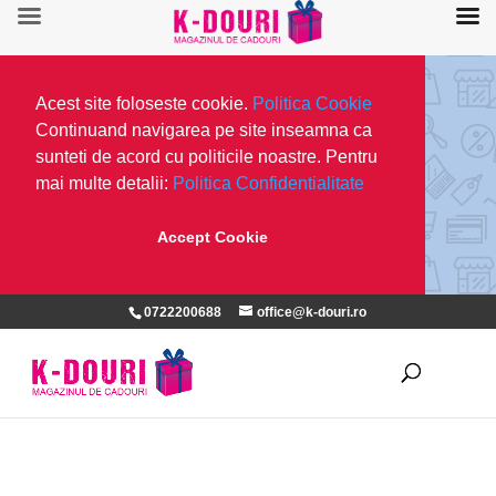
Acest site foloseste cookie.
Politica Cookie
Continuand navigarea pe site inseamna ca
sunteti de acord cu politicile noastre. Pentru
mai multe detalii:
Politica Confidentialitate
Accept Cookie
0722200688
office@k-douri.ro