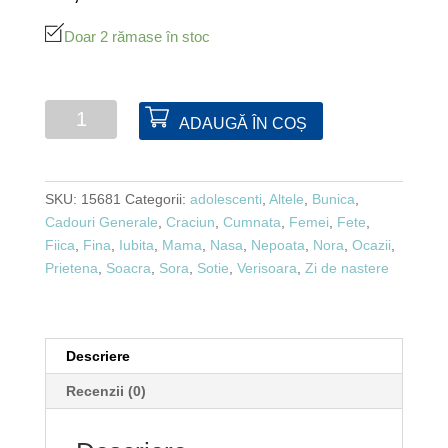
Doar 2 rămase în stoc
Cantitate
ADAUGĂ ÎN COȘ
Set
colier
+
SKU:
15681
Categorii:
adolescenti
,
Altele
,
Bunica
,
cercei
Cadouri Generale
,
Craciun
,
Cumnata
,
Femei
,
Fete
,
inimioare
Fiica
,
Fina
,
Iubita
,
Mama
,
Nasa
,
Nepoata
,
Nora
,
Ocazii
,
Prietena
,
Soacra
,
Sora
,
Sotie
,
Verisoara
,
Zi de nastere
Descriere
Recenzii (0)