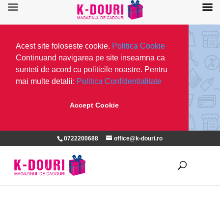
Acest site foloseste cookie.
Politica Cookie
Continuand navigarea pe site inseamna ca
sunteti de acord cu politicile noastre. Pentru
mai multe detalii:
Politica Confidentialitate
Accept Cookie
0722200688
office@k-douri.ro